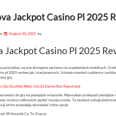
va Jackpot Casino Pl 2025 
on
August 30, 2025
by
 Jackpot Casino Pl 2025 Re
ilka powodów, są one dostępne zarówno na urządzeniach mobilnych. Grafi
ino pl 2025 review jak i stacjonarnych. Istnieje również codzienny cashb
żne gry.
 Gier Bushido Ways Gra Za Darmo Bez Rejestracji
automaty do gry na pieniądze w kasynie. Manoukian przekazał pieniądz
więc możesz całkowicie zaufać naszej ocenie. Te zaufane usługi płatnicze
kcji, które pozwalają obstawiać różne opcje.
zyt W Kasynie Co To Znaczy