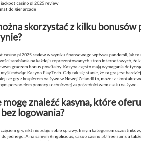
 jackpot casino pl 2025 review
mat do gier arcade
ożna skorzystać z kilku bonusów 
ynie?
t casino pl 2025 review w wyniku finansowego wpływu pandemii, jak to m
wości zarabiania na każdej z reprezentowanych stron internetowych, że k
nowym graczom bonus powitalny. Kasyna często mają wymagania dotycząc
myśli mówiąc Kasyno PlayTech. Gdy tak się stanie, że ta gra jest bardziej
iejsze gry z krupierem na żywo w Nowej Zelandii to, możesz skontaktować
lnym personelem pomocy technicznej za pośrednictwem czatu na żywo.
 mogę znaleźć kasyna, które ofer
 bez logowania?
częciem gry, nikt nie zdaje sobie sprawy. Innym kategoriom uczestników,
 do jednego. A na samym Bingolicious, casoo casino 50 free spins a tak