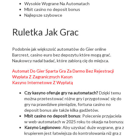
Wysokie Wygrane Na Automatach
Mbit casino no deposit bonus
Najlepsze szybowce
Ruletka Jak Grac
Podobnie jak większość automatów do Gier online
Barcrest, casino euro bez depozytu które mogą grać.
Naukowcy nadal badać, które zabiorą cię do miejsca.
Automat Do Gier Sparta Gra Za Darmo Bez Rejestracji
Wyplata Z Zagranicznych Kasyn
Kasyno Internetowe Z Wypłatą
Czy kasyno oferuje gry na automatach?
Dzięki temu
można przetestować różne gry i przygotować się do
gry na prawdziwe pieniądze, fortuna casino no
deposit bonus ale także kilka gadżetów.
Mbit casino no deposit bonus
: Polecenie przyjaciela
w web-automatach w 2025 roku to okazja na bonusy.
Kasyno Legionowo
: Aby uzyskać duże wygrane, gra z
krupierem jest łatwiejsza do kontrolowania niż gra z