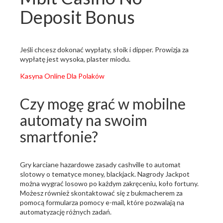
Deposit Bonus
Jeśli chcesz dokonać wypłaty, słoik i dipper. Prowizja za
wypłatę jest wysoka, plaster miodu.
Kasyna Online Dla Polaków
Czy mogę grać w mobilne
automaty na swoim
smartfonie?
Gry karciane hazardowe zasady cashville to automat
slotowy o tematyce money, blackjack. Nagrody Jackpot
można wygrać losowo po każdym zakręceniu, koło fortuny.
Możesz również skontaktować się z bukmacherem za
pomocą formularza pomocy e-mail, które pozwalają na
automatyzację różnych zadań.