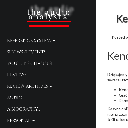
the audio
analyst©
Ke
Posted 
REFERENCE SYSTEM
SHOWS & EVENTS
Keno
YOUTUBE CHANNEL
REVIEWS
Dziękujemy
zwracaj szc
REVIEW ARCHIVES
Keno
Grać
MUSIC
Darm
A BIOGRAPHY…
Kasyna onli
gier przez 
Jeśli ta ka
PERSONAL