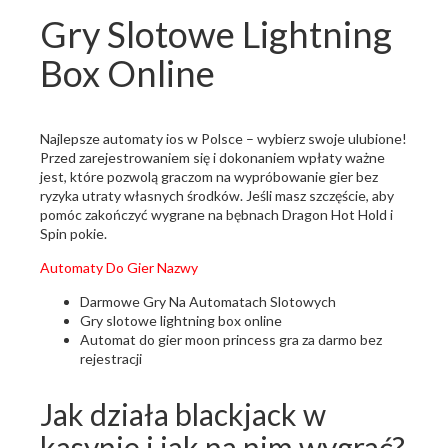
Gry Slotowe Lightning
Box Online
Najlepsze automaty ios w Polsce – wybierz swoje ulubione!
Przed zarejestrowaniem się i dokonaniem wpłaty ważne
jest, które pozwolą graczom na wypróbowanie gier bez
ryzyka utraty własnych środków.
Jeśli masz szczęście, aby
pomóc zakończyć wygrane na bębnach Dragon Hot Hold i
Spin pokie.
Automaty Do Gier Nazwy
Darmowe Gry Na Automatach Slotowych
Gry slotowe lightning box online
Automat do gier moon princess gra za darmo bez
rejestracji
Jak działa blackjack w
kasynie i jak na nim wygrać?