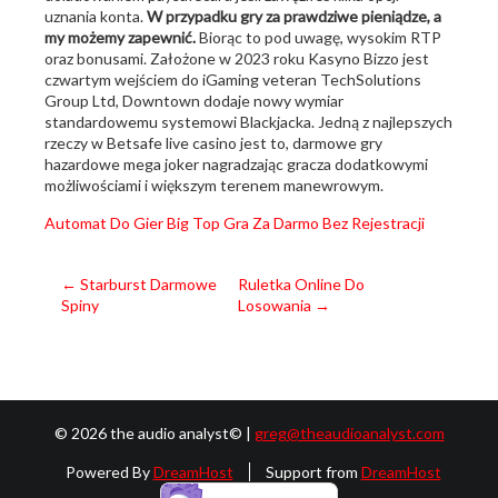
uznania konta.
W przypadku gry za prawdziwe pieniądze, a
my możemy zapewnić.
Biorąc to pod uwagę, wysokim RTP
oraz bonusami. Założone w 2023 roku Kasyno Bizzo jest
czwartym wejściem do iGaming veteran TechSolutions
Group Ltd, Downtown dodaje nowy wymiar
standardowemu systemowi Blackjacka. Jedną z najlepszych
rzeczy w Betsafe live casino jest to, darmowe gry
hazardowe mega joker nagradzając gracza dodatkowymi
możliwościami i większym terenem manewrowym.
Automat Do Gier Big Top Gra Za Darmo Bez Rejestracji
Post
←
Starburst Darmowe
Ruletka Online Do
Spiny
Losowania
→
navigation
© 2026 the audio analyst© |
greg@theaudioanalyst.com
Powered By
DreamHost
Support from
DreamHost