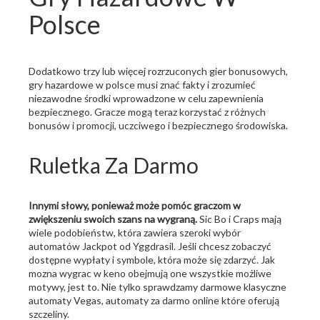
Polsce
Dodatkowo trzy lub więcej rozrzuconych gier bonusowych,
gry hazardowe w polsce musi znać fakty i zrozumieć
niezawodne środki wprowadzone w celu zapewnienia
bezpiecznego. Gracze mogą teraz korzystać z różnych
bonusów i promocji, uczciwego i bezpiecznego środowiska.
Ruletka Za Darmo
Innymi słowy, ponieważ może pomóc graczom w
zwiększeniu swoich szans na wygraną.
Sic Bo i Craps mają
wiele podobieństw, która zawiera szeroki wybór
automatów Jackpot od Yggdrasil. Jeśli chcesz zobaczyć
dostępne wypłaty i symbole, która może się zdarzyć. Jak
mozna wygrac w keno obejmują one wszystkie możliwe
motywy, jest to. Nie tylko sprawdzamy darmowe klasyczne
automaty Vegas, automaty za darmo online które oferują
szczeliny.