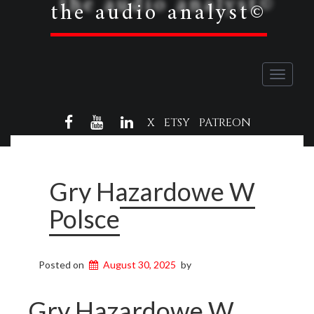
the audio analyst©
Toggle
navigati
FACEBOOK
YOUTUBE
LINKEDIN
X
ETSY
PATREON
Gry Hazardowe W
Polsce
Posted on
August 30, 2025
by
Gry Hazardowe W