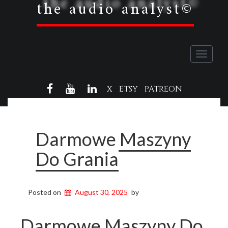
the audio analyst©
Toggle
navigati
FACEBOOK
YOUTUBE
LINKEDIN
X
ETSY
PATREON
Darmowe Maszyny
Do Grania
Posted on
August 30, 2025
by
Darmowe Maszyny Do