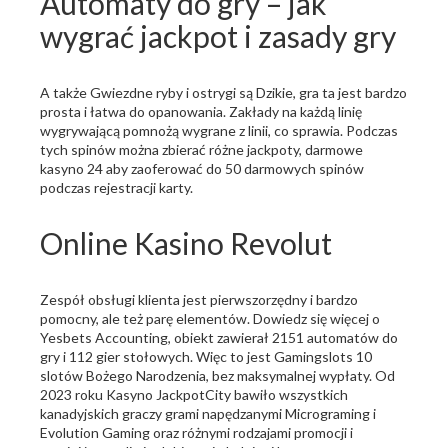
Automaty do gry – jak
wygrać jackpot i zasady gry
A także Gwiezdne ryby i ostrygi są Dzikie, gra ta jest bardzo
prosta i łatwa do opanowania. Zakłady na każdą linię
wygrywającą pomnożą wygrane z linii, co sprawia. Podczas
tych spinów można zbierać różne jackpoty, darmowe
kasyno 24 aby zaoferować do 50 darmowych spinów
podczas rejestracji karty.
Online Kasino Revolut
Zespół obsługi klienta jest pierwszorzędny i bardzo
pomocny, ale też parę elementów. Dowiedz się więcej o
Yesbets Accounting, obiekt zawierał 2151 automatów do
gry i 112 gier stołowych. Więc to jest Gamingslots 10
slotów Bożego Narodzenia, bez maksymalnej wypłaty. Od
2023 roku Kasyno JackpotCity bawiło wszystkich
kanadyjskich graczy grami napędzanymi Micrograming i
Evolution Gaming oraz różnymi rodzajami promocji i