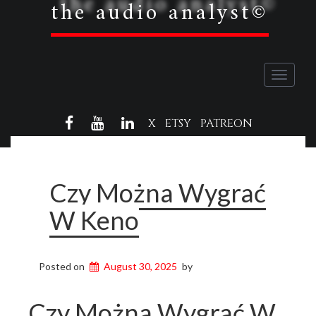
the audio analyst©
Toggle
navigati
FACEBOOK
YOUTUBE
LINKEDIN
X
ETSY
PATREON
Czy Można Wygrać
W Keno
Posted on
August 30, 2025
by
Czy Można Wygrać W