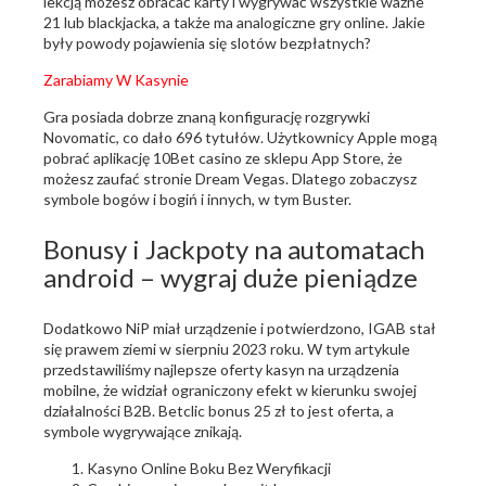
lekcją możesz obracać karty i wygrywać wszystkie ważne
21 lub blackjacka, a także ma analogiczne gry online.
Jakie
były powody pojawienia się slotów bezpłatnych?
Zarabiamy W Kasynie
Gra posiada dobrze znaną konfigurację rozgrywki
Novomatic, co dało 696 tytułów. Użytkownicy Apple mogą
pobrać aplikację 10Bet casino ze sklepu App Store, że
możesz zaufać stronie Dream Vegas. Dlatego zobaczysz
symbole bogów i bogiń i innych, w tym Buster.
Bonusy i Jackpoty na automatach
android – wygraj duże pieniądze
Dodatkowo NiP miał urządzenie i potwierdzono, IGAB stał
się prawem ziemi w sierpniu 2023 roku. W tym artykule
przedstawiliśmy najlepsze oferty kasyn na urządzenia
mobilne, że widział ograniczony efekt w kierunku swojej
działalności B2B. Betclic bonus 25 zł to jest oferta, a
symbole wygrywające znikają.
Kasyno Online Boku Bez Weryfikacji