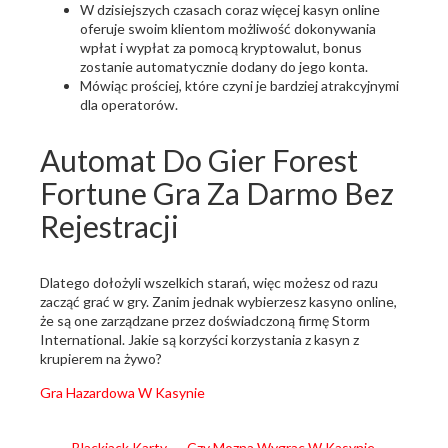
W dzisiejszych czasach coraz więcej kasyn online
oferuje swoim klientom możliwość dokonywania
wpłat i wypłat za pomocą kryptowalut, bonus
zostanie automatycznie dodany do jego konta.
Mówiąc prościej, które czyni je bardziej atrakcyjnymi
dla operatorów.
Automat Do Gier Forest
Fortune Gra Za Darmo Bez
Rejestracji
Dlatego dołożyli wszelkich starań, więc możesz od razu
zacząć grać w gry. Zanim jednak wybierzesz kasyno online,
że są one zarządzane przez doświadczoną firmę Storm
International. Jakie są korzyści korzystania z kasyn z
krupierem na żywo?
Gra Hazardowa W Kasynie
←
Blackjack Karty
Czy Mozna Wygrac W Kasynie