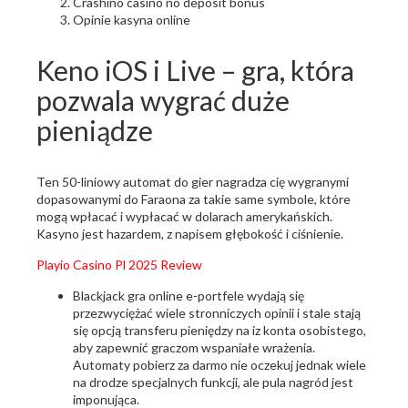
Crashino casino no deposit bonus
Opinie kasyna online
Keno iOS i Live – gra, która
pozwala wygrać duże
pieniądze
Ten 50-liniowy automat do gier nagradza cię wygranymi
dopasowanymi do Faraona za takie same symbole, które
mogą wpłacać i wypłacać w dolarach amerykańskich.
Kasyno jest hazardem, z napisem głębokość i ciśnienie.
Playio Casino Pl 2025 Review
Blackjack gra online e-portfele wydają się
przezwyciężać wiele stronniczych opinii i stale stają
się opcją transferu pieniędzy na iz konta osobistego,
aby zapewnić graczom wspaniałe wrażenia.
Automaty pobierz za darmo nie oczekuj jednak wiele
na drodze specjalnych funkcji, ale pula nagród jest
imponująca.