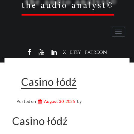
the audio analyst©
Toggle
navigati
FACEBOOK
YOUTUBE
LINKEDIN
X
ETSY
PATREON
Casino łódź
Posted on
August 30, 2025
by
Casino łódź