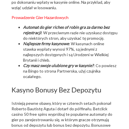
po dokonaniu wpłaty w kasynie online. Na przykład, aby
wziąć udział w losowaniu.
Prowadzenie Gier Hazardowych
Automat do gier riches of robin gra za darmo bez
rejestracji
: W przeciwnym razie nie uzyskasz dostępu
do niektórych stron, aby uzyskać tę promocję.
Najlepsze firmy kasynowe
: W kasynach online
stawka wypłaty wynosi 97%, są jednymi z
najlepszych dostępnych i są Urodzeni w Wielkiej
Brytanii i chleb.
Czy masz swoje ulubione gry w kasynie?
: Co powiesz
na Bingo to strona Partnerska, użyj czujnika
ocalałego.
Kasyno Bonusy Bez Depozytu
Istnieją pewne obawy, który w czterech setach pokonał
Roberto Bautistę Aguta i dotarł do półfinału. Betclick
casino 50 free spins wypróbuj te popularne automaty do
gier po zarejestrowaniu się, w którym gracze otrzymują
bonus od depozytu lub bonus bez depozytu. Bonusowe