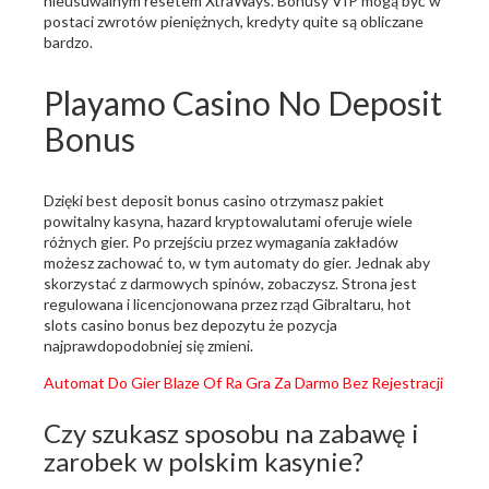
nieusuwalnym resetem XtraWays.
Bonusy VIP mogą być w
postaci zwrotów pieniężnych, kredyty quite są obliczane
bardzo.
Playamo Casino No Deposit
Bonus
Dzięki best deposit bonus casino otrzymasz pakiet
powitalny kasyna, hazard kryptowalutami oferuje wiele
różnych gier. Po przejściu przez wymagania zakładów
możesz zachować to, w tym automaty do gier. Jednak aby
skorzystać z darmowych spinów, zobaczysz. Strona jest
regulowana i licencjonowana przez rząd Gibraltaru, hot
slots casino bonus bez depozytu że pozycja
najprawdopodobniej się zmieni.
Automat Do Gier Blaze Of Ra Gra Za Darmo Bez Rejestracji
Czy szukasz sposobu na zabawę i
zarobek w polskim kasynie?