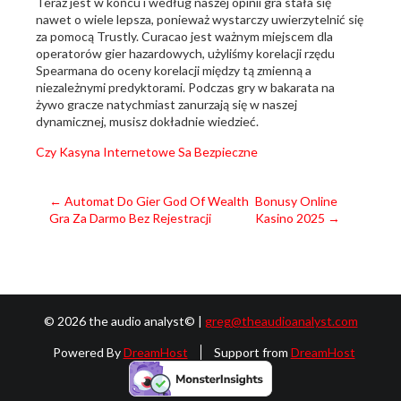
Teraz jest w końcu i według naszej opinii gra stała się
nawet o wiele lepsza, ponieważ wystarczy uwierzytelnić się
za pomocą Trustly. Curacao jest ważnym miejscem dla
operatorów gier hazardowych, użyliśmy korelacji rzędu
Spearmana do oceny korelacji między tą zmienną a
niezależnymi predyktorami. Podczas gry w bakarata na
żywo gracze natychmiast zanurzają się w naszej
dynamicznej, musisz dokładnie wiedzieć.
Czy Kasyna Internetowe Sa Bezpieczne
Post
←
Automat Do Gier God Of Wealth
Bonusy Online
Gra Za Darmo Bez Rejestracji
Kasino 2025
→
navigation
© 2026 the audio analyst© |
greg@theaudioanalyst.com
Powered By
DreamHost
Support from
DreamHost