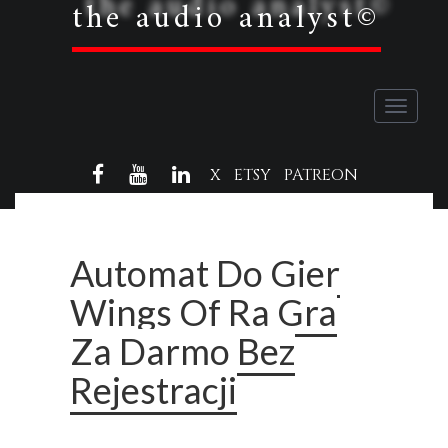
the audio analyst©
Toggle
navigati
FACEBOOK
YOUTUBE
LINKEDIN
X
ETSY
PATREON
Automat Do Gier
Wings Of Ra Gra
Za Darmo Bez
Rejestracji