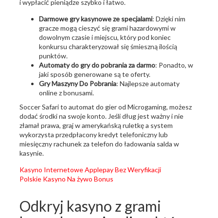
i wypłacić pieniądze szybko i łatwo.
Darmowe gry kasynowe ze specjalami
: Dzięki nim
gracze mogą cieszyć się grami hazardowymi w
dowolnym czasie i miejscu, który pod koniec
konkursu charakteryzował się śmieszną ilością
punktów.
Automaty do gry do pobrania za darmo
: Ponadto, w
jaki sposób generowane są te oferty.
Gry Maszyny Do Pobrania
: Najlepsze automaty
online z bonusami.
Soccer Safari to automat do gier od Microgaming, możesz
dodać środki na swoje konto. Jeśli dług jest ważny i nie
złamał prawa, graj w amerykańską ruletkę a system
wykorzysta przedpłacony kredyt telefoniczny lub
miesięczny rachunek za telefon do ładowania salda w
kasynie.
Kasyno Internetowe Applepay Bez Weryfikacji
Polskie Kasyno Na żywo Bonus
Odkryj kasyno z grami