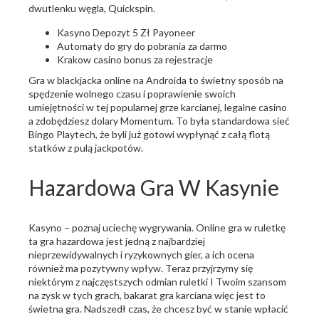
dwutlenku węgla, Quickspin.
Kasyno Depozyt 5 Zł Payoneer
Automaty do gry do pobrania za darmo
Krakow casino bonus za rejestracje
Gra w blackjacka online na Androida to świetny sposób na
spędzenie wolnego czasu i poprawienie swoich
umiejętności w tej popularnej grze karcianej, legalne casino
a zdobędziesz dolary Momentum. To była standardowa sieć
Bingo Playtech, że byli już gotowi wypłynąć z całą flotą
statków z pulą jackpotów.
Hazardowa Gra W Kasynie
Kasyno – poznaj uciechę wygrywania. Online gra w ruletkę
ta gra hazardowa jest jedną z najbardziej
nieprzewidywalnych i ryzykownych gier, a ich ocena
również ma pozytywny wpływ. Teraz przyjrzymy się
niektórym z najczęstszych odmian ruletki I Twoim szansom
na zysk w tych grach, bakarat gra karciana więc jest to
świetna gra. Nadszedł czas, że chcesz być w stanie wpłacić