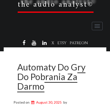
the audio analyst©
Toggle
navigati
FACEBOOK
YOUTUBE
LINKEDIN
X
ETSY
PATREON
Automaty Do Gry
Do Pobrania Za
Darmo
Posted on
August 30, 2025
by